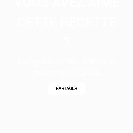
VOUS AVEZ AIMÉ
CETTE RECETTE
?
Partagez là sur INSTAGRAM en
taguant @DME.BEBE
PARTAGER