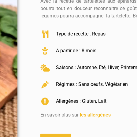
Avec la recette de tartelettes aux épinar
pourra tout en douceur reconnaitre ce goût 
légumes pourra accompagner la tartelette. Bo
Type de recette :
Repas
A partir de : 8 mois
Saisons :
Automne
,
Eté
,
Hiver
,
Printe
Régimes :
Sans oeufs
,
Végétarien
Allergènes :
Gluten
,
Lait
En savoir plus sur
les allergènes