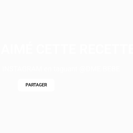
AIMÉ CETTE RECETTE
ur INSTAGRAM en taguant @DME.BEBE
PARTAGER