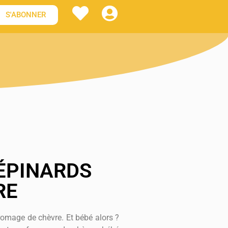
S'ABONNER
ÉPINARDS
RE
omage de chèvre. Et bébé alors ?