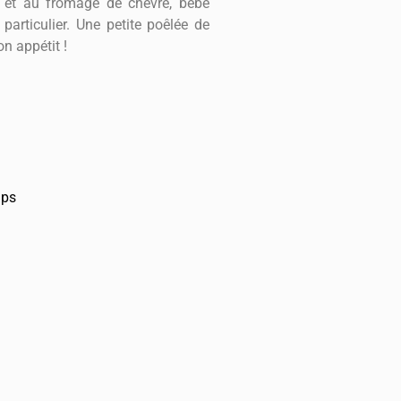
ds et au fromage de chèvre, bébé
particulier. Une petite poêlée de
n appétit !
mps