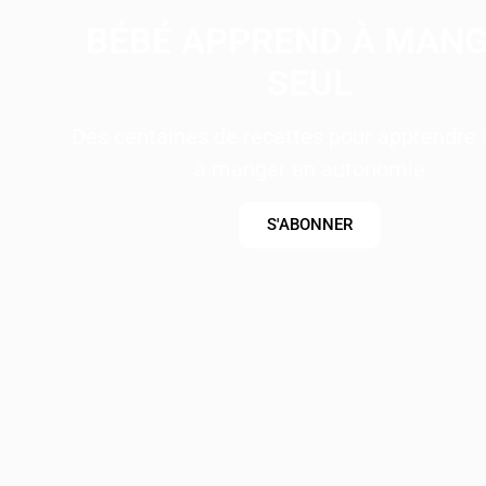
BÉBÉ APPREND À MAN
SEUL
Des centaines de recettes pour apprendre
à manger en autonomie
S'ABONNER