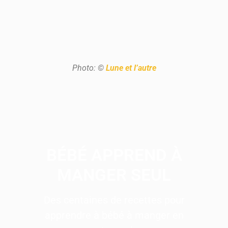
Photo: ©
Lune et l’autre
BÉBÉ APPREND À
MANGER SEUL
Des centaines de recettes pour
apprendre à bébé à manger en