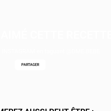
AIMÉ CETTE RECETTE
ur INSTAGRAM en taguant @DME.BEBE
PARTAGER