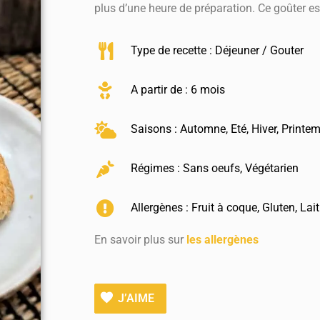
plus d’une heure de préparation. Ce goûter est
Type de recette :
Déjeuner / Gouter
A partir de : 6 mois
Saisons :
Automne
,
Eté
,
Hiver
,
Printe
Régimes :
Sans oeufs
,
Végétarien
Allergènes :
Fruit à coque
,
Gluten
,
Lait
En savoir plus sur
les allergènes
J’AIME