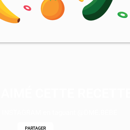
AIMÉ CETTE RECETTE
ur INSTAGRAM en taguant @DME.BEBE
PARTAGER