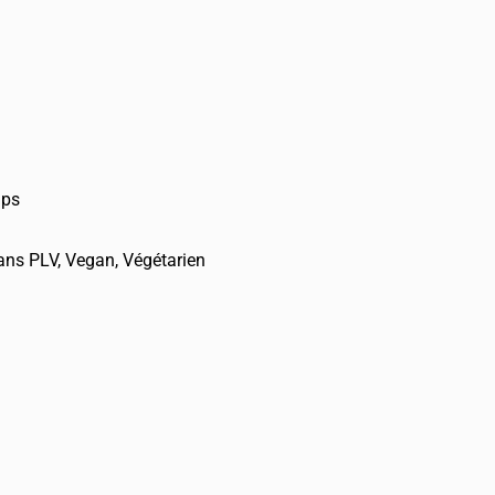
mps
ans PLV
,
Vegan
,
Végétarien