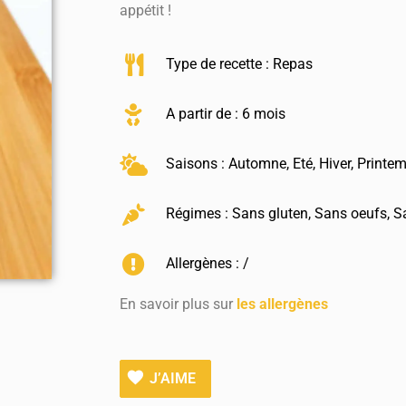
appétit !
Type de recette :
Repas
A partir de : 6 mois
Saisons :
Automne
,
Eté
,
Hiver
,
Printe
Régimes :
Sans gluten
,
Sans oeufs
,
S
Allergènes : /
En savoir plus sur
les allergènes
J’AIME