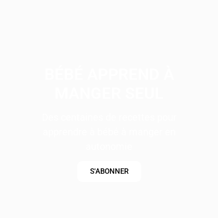
BÉBÉ APPREND À
MANGER SEUL
Des centaines de recettes pour
apprendre à bébé à manger en
autonomie
S'ABONNER