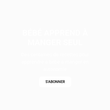
BÉBÉ APPREND À
MANGER SEUL
Des centaines de recettes pour
apprendre à bébé à manger en
autonomie
S'ABONNER