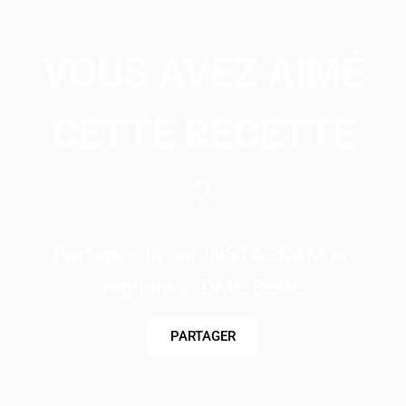
VOUS AVEZ AIMÉ
CETTE RECETTE
?
Partagez là sur INSTAGRAM en
taguant @DME.BEBE
PARTAGER