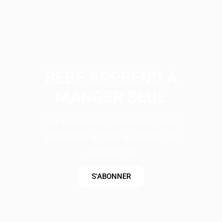
BÉBÉ APPREND À
MANGER SEUL
Des centaines de recettes pour
apprendre à bébé à manger en
autonomie
S'ABONNER