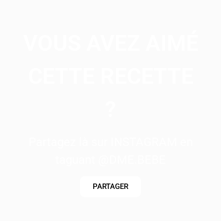
VOUS AVEZ AIMÉ
CETTE RECETTE
?
Partagez là sur INSTAGRAM en
taguant @DME.BEBE
PARTAGER