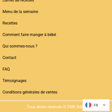
Carnet de recettes
Menu de la semaine
Recettes
Comment faire manger à bébé
Qui sommes-nous ?
Contact
FAQ
Témoignages
Conditions générales de ventes
FR
FR
Tous droits réservés © DME Bébé