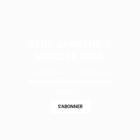
BÉBÉ APPREND À
MANGER SEUL
Des centaines de recettes pour
apprendre à bébé à manger en
autonomie
S'ABONNER