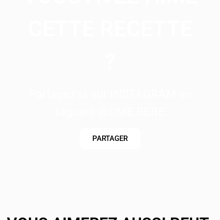
CETTE RECETTE
?
Partagez là sur INSTAGRAM en
taguant @DME.BEBE
PARTAGER