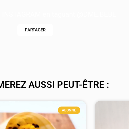
ur INSTAGRAM en taguant @DME.BEBE
PARTAGER
MEREZ AUSSI PEUT-ÊTRE :
ABONNÉ