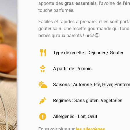
apporte des
gras essentiels
, l’avoine de
l’é
touche parfumée.
Faciles et rapides à préparer, elles sont par
goûter sain. Une recette gourmande qui fond 
bébés qu’aux parents ! 🥑🥞😊
Type de recette :
Déjeuner / Gouter
A partir de : 6 mois
Saisons :
Automne
,
Eté
,
Hiver
,
Printe
Régimes :
Sans gluten
,
Végétarien
Allergènes :
Lait
,
Oeuf
En savoir plus sur
les allergènes