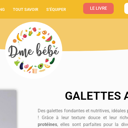
LE LIVRE
NG
TOUT SAVOIR
S’ÉQUIPER
GALETTES 
Des galettes fondantes et nutritives, idéales
! Grâce à leur texture douce et leur ri
protéines
, elles sont parfaites pour la div