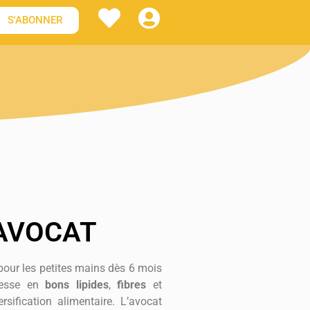
S'ABONNER
AVOCAT
 pour les petites mains dès 6 mois
chesse en
bons lipides
,
fibres
et
ersification alimentaire. L’avocat