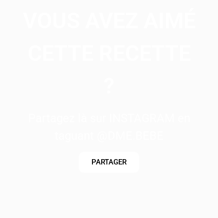
VOUS AVEZ AIMÉ
CETTE RECETTE
?
Partagez là sur INSTAGRAM en
taguant @DME.BEBE
PARTAGER