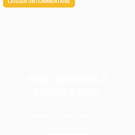
BÉBÉ APPREND À
MANGER SEUL
Des centaines de recettes pour
apprendre à bébé à manger en
autonomie