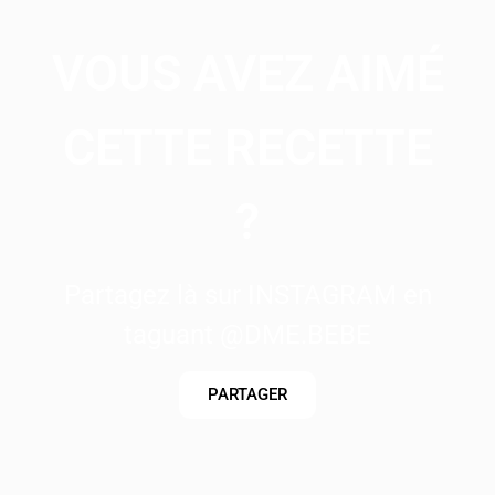
VOUS AVEZ AIMÉ
CETTE RECETTE
?
Partagez là sur INSTAGRAM en
taguant @DME.BEBE
PARTAGER