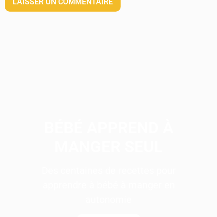
BÉBÉ APPREND À
MANGER SEUL
Des centaines de recettes pour
apprendre à bébé à manger en
autonomie