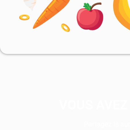
VOUS AVEZ 
Partagez là s