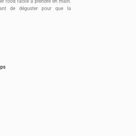
er food facile à prendre en main.
vant de déguster pour que la
mps