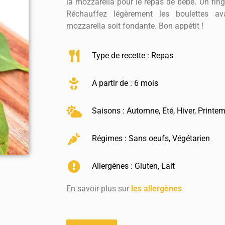
la mozzarella pour le repas de bébé. Un fing
Réchauffez légèrement les boulettes a
mozzarella soit fondante. Bon appétit !
Type de recette :
Repas
A partir de : 6 mois
Saisons :
Automne
,
Eté
,
Hiver
,
Printe
Régimes :
Sans oeufs
,
Végétarien
Allergènes :
Gluten
,
Lait
En savoir plus sur
les allergènes