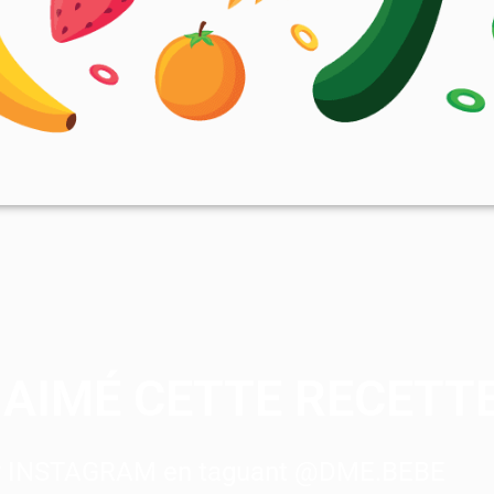
AIMÉ CETTE RECETTE
ur INSTAGRAM en taguant @DME.BEBE