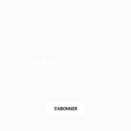
BÉBÉ APPREND À
MANGER SEUL
Des centaines de recettes pour
apprendre à bébé à manger en
autonomie
S'ABONNER