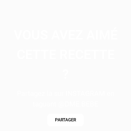
VOUS AVEZ AIMÉ
CETTE RECETTE
?
Partagez là sur INSTAGRAM en
taguant @DME.BEBE
PARTAGER