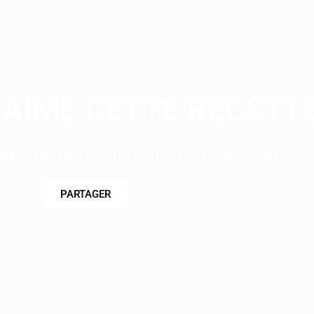
AIMÉ CETTE RECETTE
ur INSTAGRAM en taguant @DME.BEBE
PARTAGER