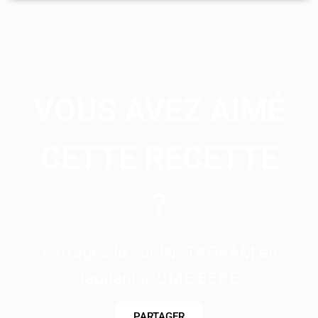
VOUS AVEZ AIMÉ
CETTE RECETTE
?
Partagez là sur INSTAGRAM en
taguant @DME.BEBE
PARTAGER