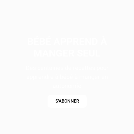
BÉBÉ APPREND À
MANGER SEUL
Des centaines de recettes pour
apprendre à bébé à manger en
autonomie
S'ABONNER