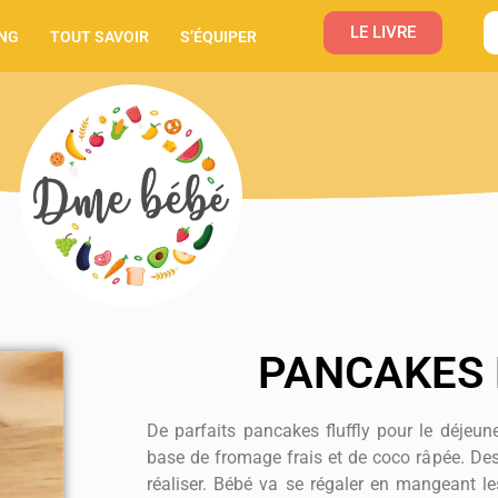
LE LIVRE
NG
TOUT SAVOIR
S’ÉQUIPER
PANCAKES 
De parfaits pancakes fluffly pour le déjeu
base de fromage frais et de coco râpée. Des 
réaliser. Bébé va se régaler en mangeant l