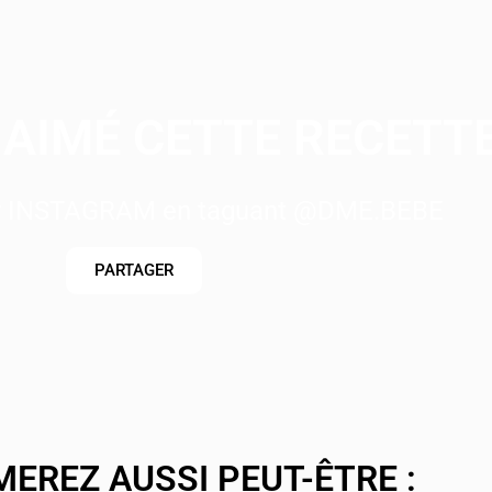
AIMÉ CETTE RECETTE
ur INSTAGRAM en taguant @DME.BEBE
PARTAGER
MEREZ AUSSI PEUT-ÊTRE :