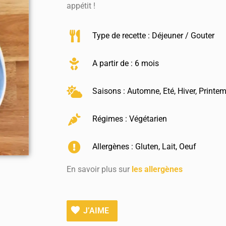
appétit !
Type de recette :
Déjeuner / Gouter
A partir de : 6 mois
Saisons :
Automne
,
Eté
,
Hiver
,
Printe
Régimes :
Végétarien
Allergènes :
Gluten
,
Lait
,
Oeuf
En savoir plus sur
les allergènes
J’AIME