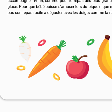
accompagner. Enfin, comme pour le repas des plus grands,
glace. Pour que bébé puisse s’amuser lors du pique-nique en
pas son repas facile à déguster avec les doigts comme la r