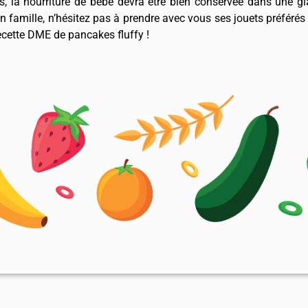
 la nourriture de bébé devra être bien conservée dans une gl
 famille, n’hésitez pas à prendre avec vous ses jouets préférés
ecette DME de pancakes fluffy !