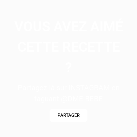
VOUS AVEZ AIMÉ
CETTE RECETTE
?
Partagez là sur INSTAGRAM en
taguant @DME.BEBE
PARTAGER