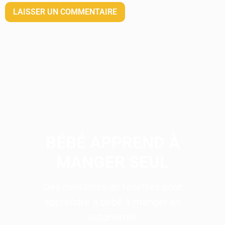
BÉBÉ APPREND À
MANGER SEUL
Des centaines de recettes pour
apprendre à bébé à manger en
autonomie