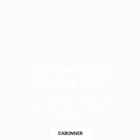
BÉBÉ APPREND À
MANGER SEUL
Des centaines de recettes pour
apprendre à bébé à manger en
autonomie
S'ABONNER