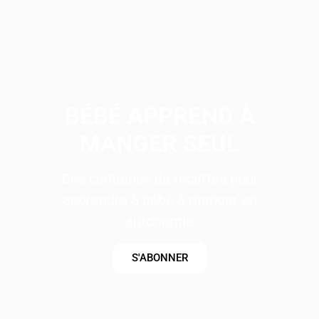
BÉBÉ APPREND À
MANGER SEUL
Des centaines de recettes pour
apprendre à bébé à manger en
autonomie
S'ABONNER