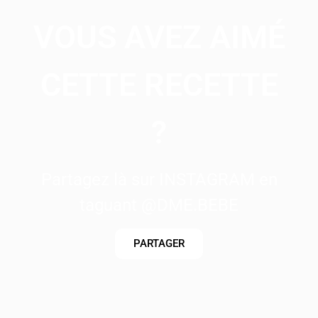
VOUS AVEZ AIMÉ
CETTE RECETTE
?
Partagez là sur INSTAGRAM en
taguant @DME.BEBE
PARTAGER