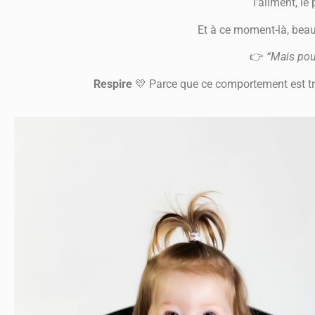
l’aliment, l
Et à ce moment-là, bea
👉
“Mais pour
Respire
💛 Parce que ce comportement est très