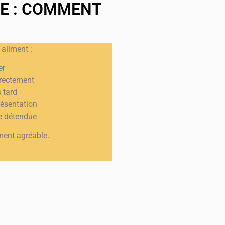
E : COMMENT
aliment :
er
irectement
 tard
résentation
e détendue
ment agréable.