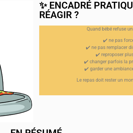
✨ ENCADRÉ PRATIQU
RÉAGIR ?
Quand bébé refuse un 
✔️ ne pas forc
✔️ ne pas remplacer d
✔️ reproposer plus
✔️ changer parfois la p
✔️ garder une ambianc
Le repas doit rester un mo
EN RÉSUMÉ