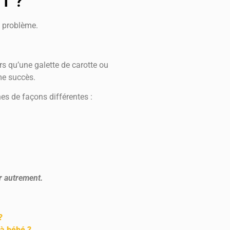
T ?
e problème.
rs qu’une galette de carotte ou
me succès.
es de façons différentes :
r autrement.
?
 à bébé ?