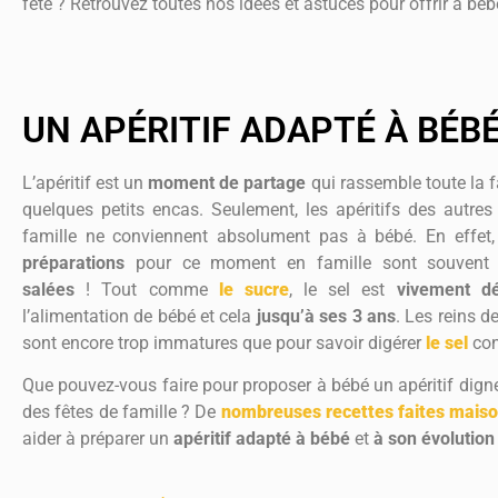
fête ? Retrouvez toutes nos idées et astuces pour offrir à béb
UN APÉRITIF ADAPTÉ À BÉB
L’apéritif est un
moment de partage
qui rassemble toute la f
quelques petits encas. Seulement, les apéritifs des autre
famille ne conviennent absolument pas à bébé. En effet
préparations
pour ce moment en famille sont souven
salées
! Tout comme
le sucre
, le sel est
vivement dé
l’alimentation de bébé et cela
jusqu’à ses 3 ans
. Les reins d
sont encore trop immatures que pour savoir digérer
le sel
con
Que pouvez-vous faire pour proposer à bébé un apéritif dign
des fêtes de famille ? De
nombreuses recettes faites mais
aider à préparer un
apéritif adapté à bébé
et
à son évolutio