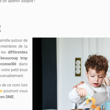
é un apéritif adapté !
É
amille autour de
s membres de la
, les
différentes
t
beaucoup trop
conseillé
dans
e votre petit bout
venablement.
e de ce nom lors
on
pourront vous
n en DME
.