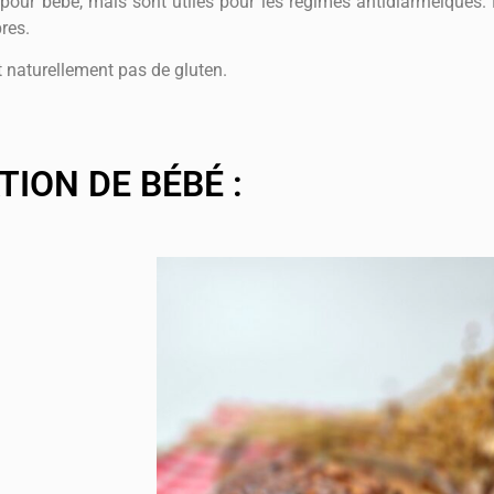
pour bébé, mais sont utiles pour les régimes antidiarrhéiques. E
res.
nt naturellement pas de gluten.
TION DE BÉBÉ :