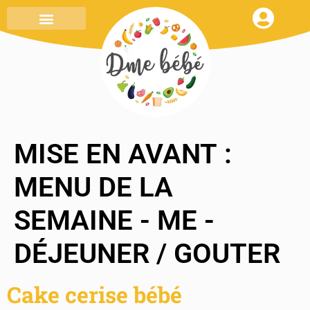
MENU DE LA SEMAINE
TOUT SAVOIR
MON CARNET DE RECETTES
MISE EN AVANT :
MENU DE LA
SEMAINE - ME -
DÉJEUNER / GOUTER
Cake cerise bébé