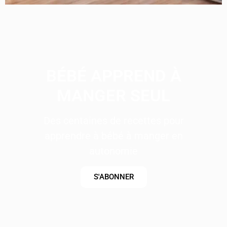
BÉBÉ APPREND À
MANGER SEUL
Des centaines de recettes pour
apprendre à bébé à manger en
autonomie
S'ABONNER