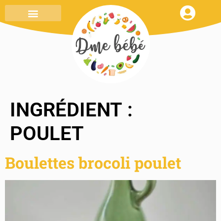
MENU DE LA SEMAINE
TOUT SAVOIR
MON CARNET DE RECETTES
INGRÉDIENT :
POULET
Boulettes brocoli poulet