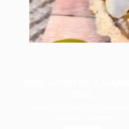
BÉBÉ APPREND À MAN
SEUL
Des centaines de recettes pour apprendre
à manger en autonomie