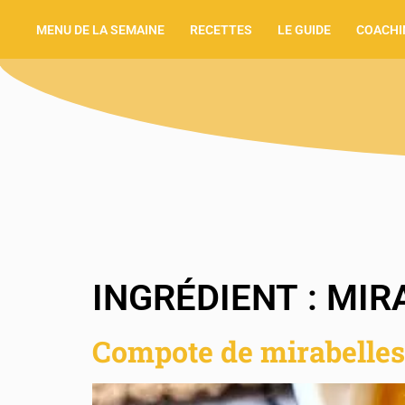
MENU DE LA SEMAINE
RECETTES
LE GUIDE
COACHI
INGRÉDIENT :
MIR
Compote de mirabelles