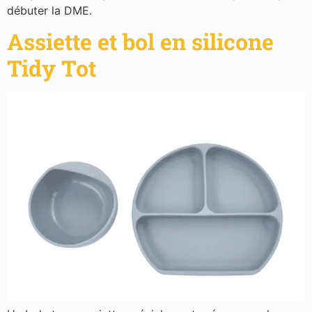
débuter la DME.
Assiette et bol en silicone
Tidy Tot