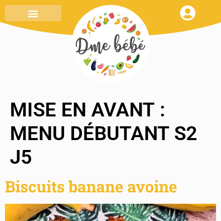
MENU DE LA SEMAINE
TOUT SAVOIR
MON CARNET DE RECETTES
MISE EN AVANT :
MENU DÉBUTANT S2
J5
Biscuits banane avoine