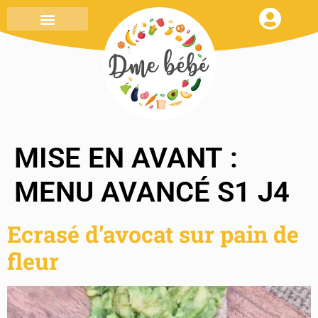
MENU DE LA SEMAINE
TOUT SAVOIR
MON CARNET DE RECETTES
MISE EN AVANT :
MENU AVANCÉ S1 J4
Ecrasé d’avocat sur pain de
fleur