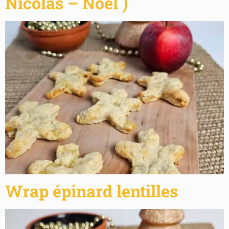
Nicolas – Noël )
Wrap épinard lentilles