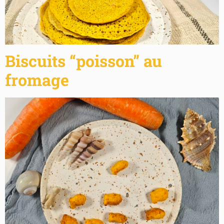
Biscuits “poisson” au
fromage