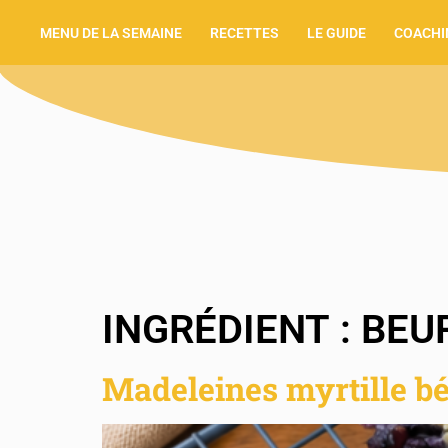
MENU DE LA SEMAINE
RECETTES
LE GUIDE
COACHI
INGRÉDIENT :
BEU
Madeleines myrtille b