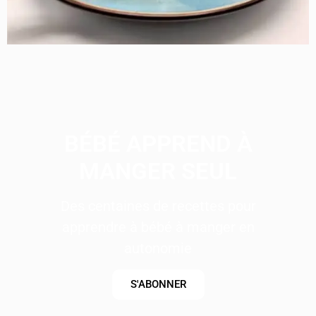
BÉBÉ APPREND À
MANGER SEUL
Des centaines de recettes pour
apprendre à bébé à manger en
autonomie
S'ABONNER