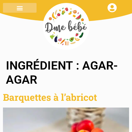
MENU DE LA SEMAINE
TOUT SAVOIR
MON CARNET DE RECETTES
INGRÉDIENT :
AGAR-
AGAR
Barquettes à l’abricot