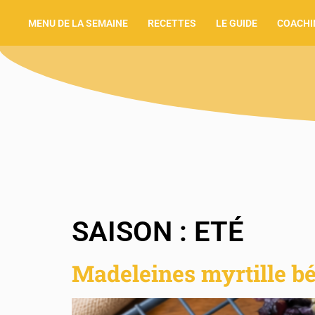
MENU DE LA SEMAINE
RECETTES
LE GUIDE
COACHI
SAISON :
ETÉ
Madeleines myrtille b