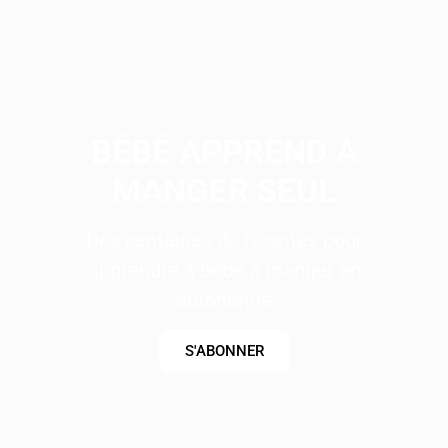
BÉBÉ APPREND À
MANGER SEUL
Des centaines de recettes pour
apprendre à bébé à manger en
autonomie
S'ABONNER