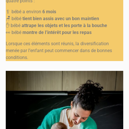
quatre points :
🥄 bébé a environ
6 mois
🪑 bébé
tient bien assis avec un bon maintien
✋ bébé
attrape les objets et les porte à la bouche
👀 bébé
montre de l’intérêt pour les repas
Lorsque ces éléments sont réunis, la diversification
menée par l’enfant peut commencer dans de bonnes
conditions.