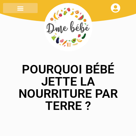
MENU DE LA SEMAINE
TOUT SAVOIR
MON CARNET DE RECETTES
POURQUOI BÉBÉ
JETTE LA
NOURRITURE PAR
TERRE ?